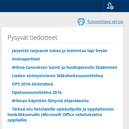
Kieli
Suomi
Tulostettava versio
Svenska
English
Pysyvät tiedotteet
Järjestöt tarjoavat tukea ja toimintaa läpi kesän
Voimaperheet
Wilma-tunnuksen luonti ja huoltajaroolin lisääminen
Liedon sivistystoimen lääkehoitosuunnitelma
OPS 2016-tiivistelmä.
Opetussuunnitelma 2016
Wilman käyttöön liittyviä ohjevideoita
Tärkeä etu lietolaisille opiskelijoille ja oppilaitosten
henkilökunnalle (Microsoft Office veloituksetta
oppilaille)