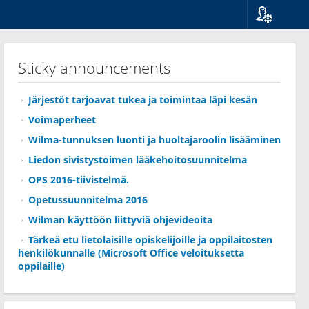
Language
Suomi
Sticky announcements
Svenska
English
Järjestöt tarjoavat tukea ja toimintaa läpi kesän
Voimaperheet
Wilma-tunnuksen luonti ja huoltajaroolin lisääminen
Liedon sivistystoimen lääkehoitosuunnitelma
OPS 2016-tiivistelmä.
Opetussuunnitelma 2016
Wilman käyttöön liittyviä ohjevideoita
Tärkeä etu lietolaisille opiskelijoille ja oppilaitosten
henkilökunnalle (Microsoft Office veloituksetta
oppilaille)