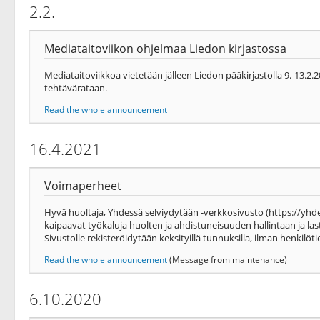
2.2.
Mediataitoviikon ohjelmaa Liedon kirjastossa
Mediataitoviikkoa vietetään jälleen Liedon pääkirjastolla 9.-13.2
tehtävärataan.
Read the whole announcement
16.4.2021
Voimaperheet
Hyvä huoltaja, Yhdessä selviydytään -verkkosivusto (https://yhde
kaipaavat työkaluja huolten ja ahdistuneisuuden hallintaan ja 
Sivustolle rekisteröidytään keksityillä tunnuksilla, ilman henkilöti
Read the whole announcement
(Message from maintenance)
6.10.2020