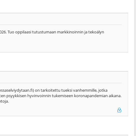
.2026. Tuo oppilaasi tutustumaan markkinoinnin ja tekoälyn
ssaselviydytaan.fi) on tarkoitettu tueksi vanhemmille, jotka
lasten psyykkisen hyvinvoinnin tukemiseen koronapandemian aikana.
etoja.