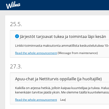
25.5.
Järjestöt tarjoavat tukea ja toimintaa läpi kesän
Linkki-toiminnasta maksutonta ammatillista keskustelutukea 10–
Read the whole announcement
(Message from maintenance)
27.3.
Apuu-chat ja Nettiturvis oppilaille (ja huoltajille)
Kaikilla on arjessa hetkiä, jolloin kaipaa kuuntelijaa ja tukea. Hal
kenenkään tarvitse jäädä yksin. Me olemme täällä kuuntelemassa
Read the whole announcement
LaaJ