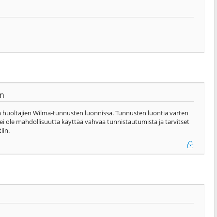
en
 huoltajien Wilma-tunnusten luonnissa. Tunnusten luontia varten
 ei ole mahdollisuutta käyttää vahvaa tunnistautumista ja tarvitset
iin.