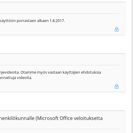
 käyttöön porrastaen alkaen 1.8.2017.
ä ohjevideoita. Otamme myös vastaan käyttäjien ehdotuksia
unnattuja videoita.
en henkilökunnalle (Microsoft Office veloituksetta