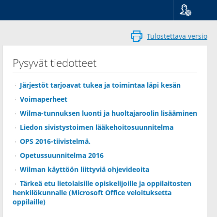
Kieli
Suomi
Tulostettava versio
Svenska
English
Pysyvät tiedotteet
Järjestöt tarjoavat tukea ja toimintaa läpi kesän
Voimaperheet
Wilma-tunnuksen luonti ja huoltajaroolin lisääminen
Liedon sivistystoimen lääkehoitosuunnitelma
OPS 2016-tiivistelmä.
Opetussuunnitelma 2016
Wilman käyttöön liittyviä ohjevideoita
Tärkeä etu lietolaisille opiskelijoille ja oppilaitosten
henkilökunnalle (Microsoft Office veloituksetta
oppilaille)