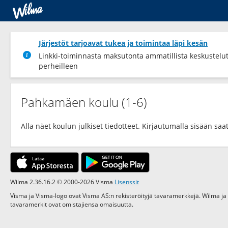
Järjestöt tarjoavat tukea ja toimintaa läpi kesän
Linkki-toiminnasta maksutonta ammatillista keskustelu
perheilleen
Pahkamäen koulu (1-6)
Alla näet koulun julkiset tiedotteet. Kirjautumalla sisään saat
Wilma 2.36.16.2 © 2000-2026 Visma
Lisenssit
Visma ja Visma-logo ovat Visma AS:n rekisteröityjä tavaramerkkejä. Wilma ja
tavaramerkit ovat omistajiensa omaisuutta.