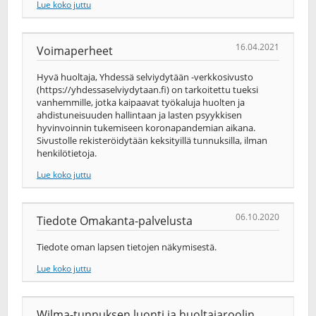
Lue koko juttu
16.04.2021
Voimaperheet
Hyvä huoltaja, Yhdessä selviydytään -verkkosivusto
(https://yhdessaselviydytaan.fi) on tarkoitettu tueksi
vanhemmille, jotka kaipaavat työkaluja huolten ja
ahdistuneisuuden hallintaan ja lasten psyykkisen
hyvinvoinnin tukemiseen koronapandemian aikana.
Sivustolle rekisteröidytään keksityillä tunnuksilla, ilman
henkilötietoja.
Lue koko juttu
06.10.2020
Tiedote Omakanta-palvelusta
Tiedote oman lapsen tietojen näkymisestä.
Lue koko juttu
Wilma-tunnuksen luonti ja huoltajaroolin