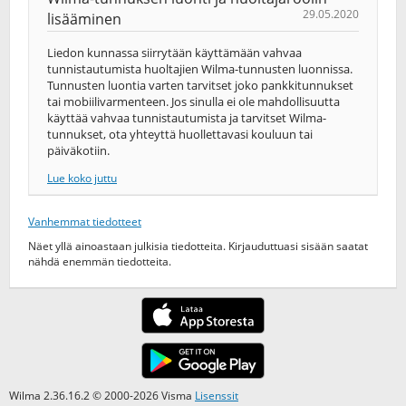
29.05.2020
lisääminen
Liedon kunnassa siirrytään käyttämään vahvaa
tunnistautumista huoltajien Wilma-tunnusten luonnissa.
Tunnusten luontia varten tarvitset joko pankkitunnukset
tai mobiilivarmenteen. Jos sinulla ei ole mahdollisuutta
käyttää vahvaa tunnistautumista ja tarvitset Wilma-
tunnukset, ota yhteyttä huollettavasi kouluun tai
päiväkotiin.
Lue koko juttu
Vanhemmat tiedotteet
Näet yllä ainoastaan julkisia tiedotteita. Kirjauduttuasi sisään saatat
nähdä enemmän tiedotteita.
Wilma 2.36.16.2 © 2000-2026 Visma
Lisenssit