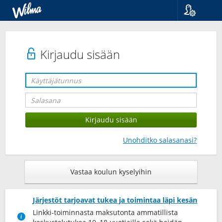
Kieli
Suomi
Svenska
Kirjaudu sisään
English
Unohditko salasanasi?
Vastaa koulun kyselyihin
Järjestöt tarjoavat tukea ja toimintaa läpi kesän
Linkki-toiminnasta maksutonta ammatillista