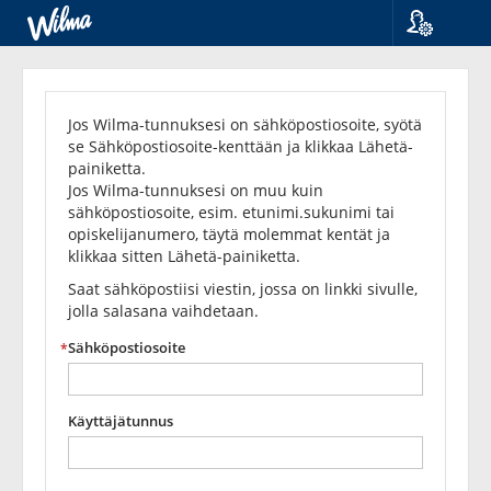
Kieli
Unohditko
Suomi
Svenska
salasanasi?
Jos Wilma-tunnuksesi on sähköpostiosoite, syötä
English
se Sähköpostiosoite-kenttään ja klikkaa Lähetä-
painiketta.
Jos Wilma-tunnuksesi on muu kuin
sähköpostiosoite, esim. etunimi.sukunimi tai
opiskelijanumero, täytä molemmat kentät ja
klikkaa sitten Lähetä-painiketta.
Saat sähköpostiisi viestin, jossa on linkki sivulle,
jolla salasana vaihdetaan.
Sähköpostiosoite
Käyttäjätunnus