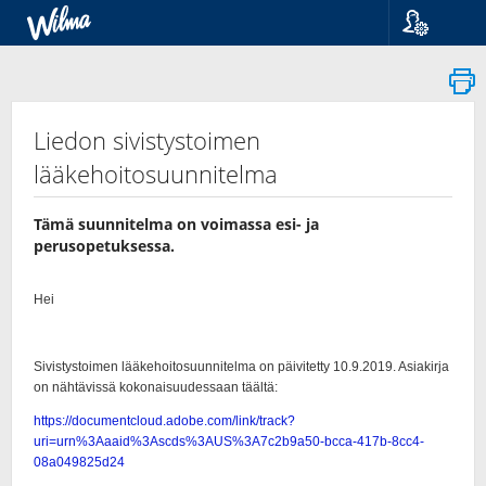
Kieli
Suomi
Svenska
English
Liedon sivistystoimen
lääkehoitosuunnitelma
Tämä suunnitelma on voimassa esi- ja
perusopetuksessa.