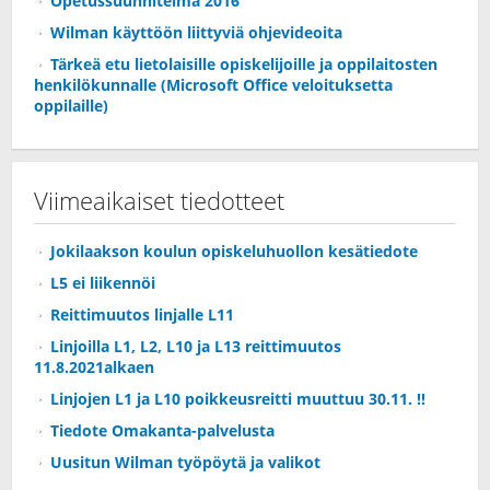
Opetussuunnitelma 2016
Wilman käyttöön liittyviä ohjevideoita
Tärkeä etu lietolaisille opiskelijoille ja oppilaitosten
henkilökunnalle (Microsoft Office veloituksetta
oppilaille)
Viimeaikaiset tiedotteet
Jokilaakson koulun opiskeluhuollon kesätiedote
L5 ei liikennöi
Reittimuutos linjalle L11
Linjoilla L1, L2, L10 ja L13 reittimuutos
11.8.2021alkaen
Linjojen L1 ja L10 poikkeusreitti muuttuu 30.11. !!
Tiedote Omakanta-palvelusta
Uusitun Wilman työpöytä ja valikot