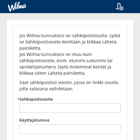
Kieli
Unohditko
Suomi
Svenska
salasanasi?
Jos Wilma-tunnuksesi on sähköpostiosoite, syötä
English
se Sähköpostiosoite-kenttään ja klikkaa Lähetä-
painiketta.
Jos Wilma-tunnuksesi on muu kuin
sähköpostiosoite, esim. etunimi.sukunimi tai
opiskelijanumero, täytä molemmat kentät ja
klikkaa sitten Lähetä-painiketta.
Saat sähköpostiisi viestin, jossa on linkki sivulle,
jolla salasana vaihdetaan.
Sähköpostiosoite
Käyttäjätunnus